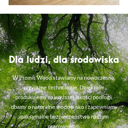
Dla ludzi, dla środowiska
W Promis Wood stawiamy na nowoczesne,
przyjazne technologie. Dzięki nim
produkujemy najwyższej jakości podłogi,
dbamy o naturalne środowisko i zapewniamy
maksymalne bezpieczeństwo naszym
pracownikom.