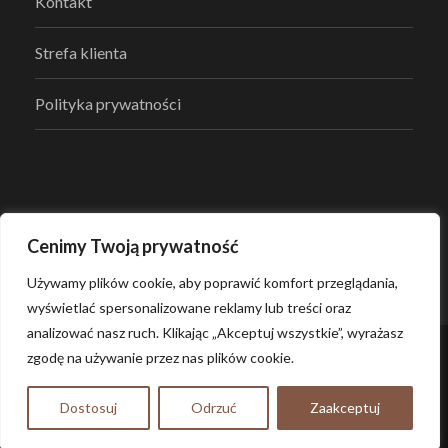
Kontakt
Strefa klienta
Polityka prywatności
Cenimy Twoją prywatność
Używamy plików cookie, aby poprawić komfort przeglądania,
wyświetlać spersonalizowane reklamy lub treści oraz
analizować nasz ruch. Klikając „Akceptuj wszystkie”, wyrażasz
zgodę na używanie przez nas plików cookie.
© 2022, PROMIS WOOD, Wszelkie prawa
zastrzeżone.
Dostosuj
Odrzuć
Zaakceptuj