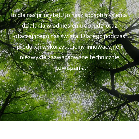
To dla nas priorytet. To nasz sposób myślenia i
działania w odniesieniu do ludzi oraz
otaczającego nas świata. Dlatego podczas
produkcji wykorzystujemy innowacyjne i
niezwykle zaawansowane technicznie
rozwiązania.